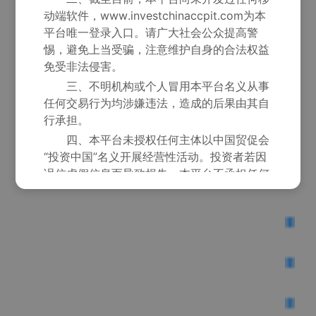
投资项目
投
中
动端软件，www.investchinaccpit.com为本
7,477亿
￥
引进外资
资
国
热门产业
平台唯一登录入口。请广大社会公众提高警
热
项
门
惕，避免上当受骗，注意维护自身的合法权益
目
云数字园区展馆
云
产
免受非法侵害。
数
业
成功案例
三、不明机构或个人冒用本平台名义从事
成
字
任何交易行为均涉嫌违法，造成的后果由其自
功
园
诉求直通
案
行承担。
区
例
展
四、本平台未授权任何主体以中国贸促会
馆
“投资中国”名义开展经营性活动。投资者若因
误信虚假信息而导致损失，本平台不承担任何
责任。
五、广大网友如发现有市场主体以中国贸
促会“投资中国”名义对外宣传或疑似冒用行
为，欢迎通过平台官网指定的联系电话010-8
2217133进行核实或举报，也可直接向公安
机关举报。
六、在此正告冒用本平台名义的机构或个
人，请立即停止侵权行为，对任何冒用假借本